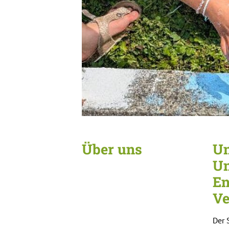
Über uns
Un
Un
En
Ve
Der 