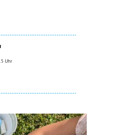
g
15 Uhr