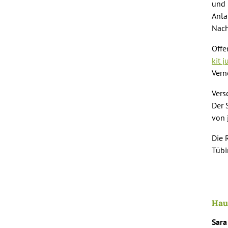
und 
Anla
Nach
Offe
kit 
Vern
Vers
Der 
von 
Die 
Tübi
Haup
Sara